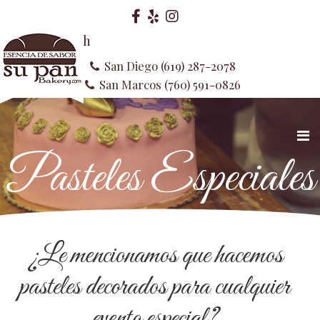
spañol
English
San Diego
(619) 287-2078
San Marcos
(760) 591-0826
Pasteles Especiales
¿Le mencionamos que hacemos
pasteles decorados para cualquier
evento especial?