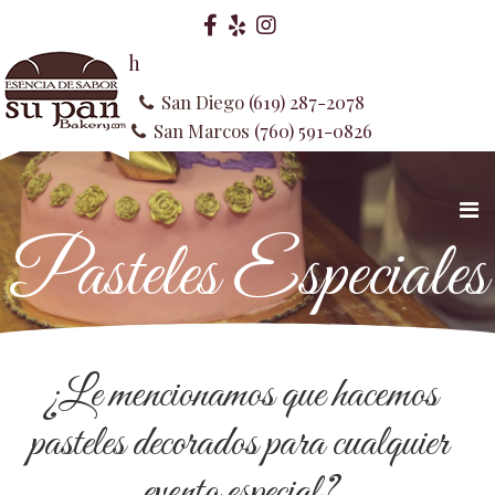
spañol
English
San Diego
(619) 287-2078
San Marcos
(760) 591-0826
Pasteles Especiales
¿Le mencionamos que hacemos
pasteles decorados para cualquier
evento especial?