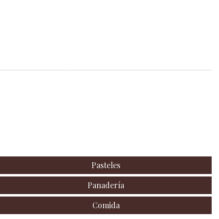
(619) 287-2078
Ubicación
5006 El Cajon Blvd, San Diego, CA
Más Información
San Marcos Location
Número Telefónico
(760) 591-0826
Ubicación
462 W Mission Rd, San Marcos, CA
Más Información
Pasteles
Panadería
Comida