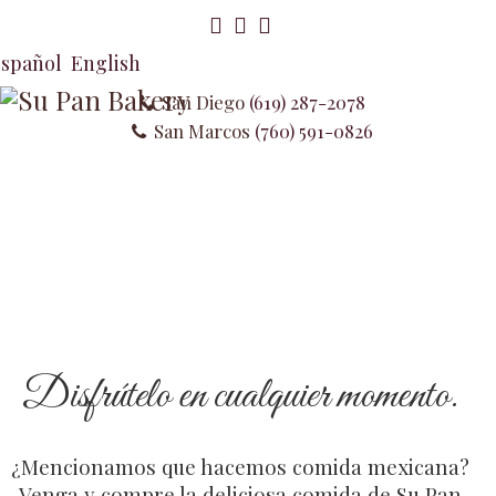
spañol
English
San Diego
(619) 287-2078
San Marcos
(760) 591-0826
Disfrútelo en cualquier momento.
¿Mencionamos que hacemos comida mexicana?
Venga y compre la deliciosa comida de Su Pan